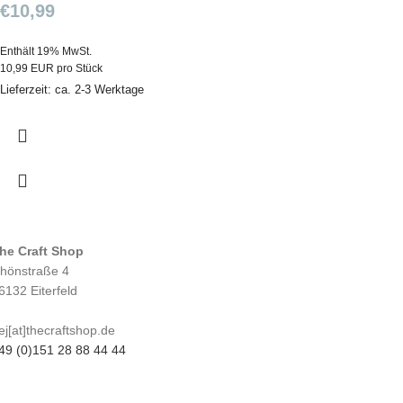
€
10,99
Enthält 19% MwSt.
10,99 EUR pro Stück
Lieferzeit: ca. 2-3 Werktage
he Craft Shop
hönstraße 4
6132 Eiterfeld
ej[at]thecraftshop.de
49 (0)151 28 88 44 44