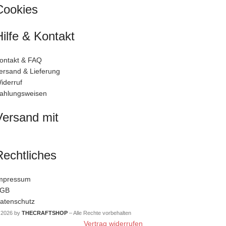
Cookies
Hilfe & Kontakt
ontakt & FAQ
ersand & Lieferung
iderruf
ahlungsweisen
Versand mit
Rechtliches
mpressum
GB
atenschutz
 2026 by
THECRAFTSHOP
– Alle Rechte vorbehalten
Vertrag widerrufen