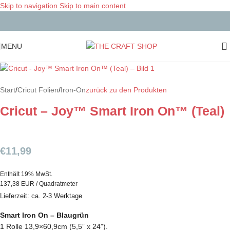
Skip to navigation
Skip to main content
MENU
Start
/
Cricut Folien
/
Iron-On
zurück zu den Produkten
Cricut – Joy™ Smart Iron On™ (Teal)
€
11,99
Enthält 19% MwSt.
137,38 EUR / Quadratmeter
Lieferzeit: ca. 2-3 Werktage
Smart Iron On – Blaugrün
1 Rolle 13,9×60,9cm (5,5” x 24”).