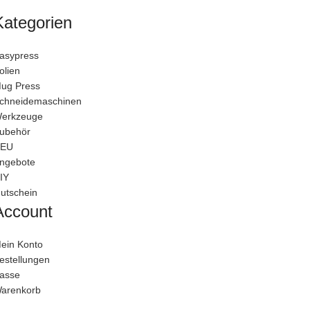
Kategorien
asypress
olien
ug Press
chneidemaschinen
erkzeuge
ubehör
EU
ngebote
IY
utschein
Account
ein Konto
estellungen
asse
arenkorb