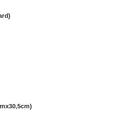
ard)
cmx30,5cm)