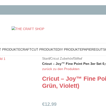
T PRODUKTE
CRAFTCUT PRODUKTE
DIY PRODUKTE
PAPIERE
GUTS
Start
/
Cricut Zubehör
/
Stifte
/
Cricut – Joy™ Fine Point Pen 3er Set 0,
zurück zu den Produkten
Cricut – Joy™ Fine Poi
Grün, Violett)
€
12,99