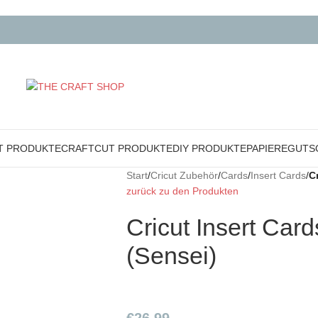
T PRODUKTE
CRAFTCUT PRODUKTE
DIY PRODUKTE
PAPIERE
GUTS
Start
/
Cricut Zubehör
/
Cards
/
Insert Cards
/
C
zurück zu den Produkten
Cricut Insert Car
(Sensei)