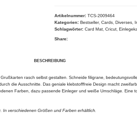
Artikelnummer:
TCS-2009464
Kategorien:
Bestseller
,
Cards
,
Diverses
,
I
Schlagwörter:
Card Mat
,
Cricut
,
Einlegek
Share:
BESCHREIBUNG
 Grußkarten rasch selbst gestalten. Schneide filigrane, bedeutungsvoll
urch die Ausschnitte. Das geniale klebstofffreie Design macht zweifarb
hiedenen Farben, dazu passende Einleger und weiße Umschläge. Eine to
h). In verschiedenen Größen und Farben erhältlich.