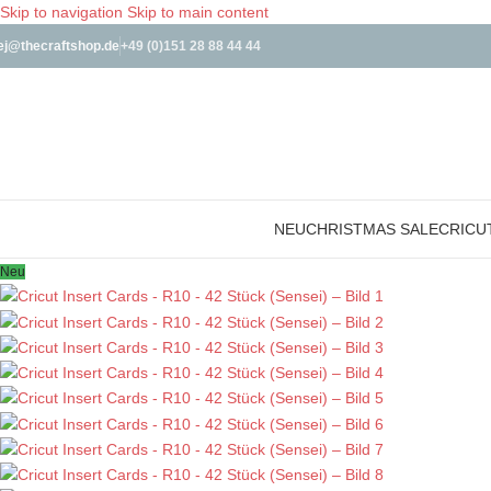
Skip to navigation
Skip to main content
ej@thecraftshop.de
+49 (0)151 28 88 44 44
NEU
CHRISTMAS SALE
CRICU
Neu