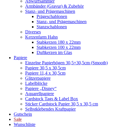
Abwurfsammler
Armbänder (Gravur) & Zubehör
Stanz- und Prägemaschinen
Prägeschablonen
Stanz- und Prägemaschinen
Stanzschablonen
Diverses
Kerzenfarm Hahn
Stabkerzen 180 x 22mm
Stabkerzen 100 x 22mm
Duftkerzen im Glas
Papiere
Einzelne Papierbögen 30,5×30,5cm (Smooth)
Papiere 30,5 x 30,5cm
Papiere 11,4 x 30,5cm
Glitzerpapiere
Labelblöcke
Papiere „Disney“
Aquarellpapiere
Cardstock Tags & Label Box
Sticker Cardstock Papier 30,5 x 30,5 cm
Selbstklebendes Kraftpapier
Gutschein
Sale
Wunschliste