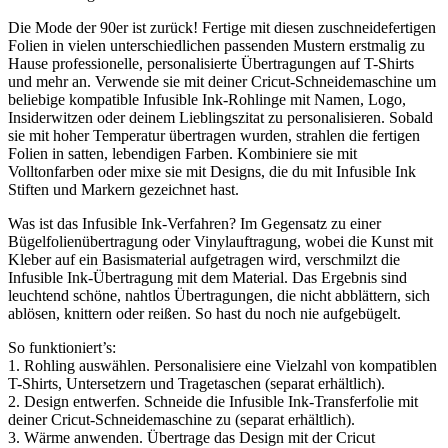
Die Mode der 90er ist zurück! Fertige mit diesen zuschneidefertigen
Folien in vielen unterschiedlichen passenden Mustern erstmalig zu
Hause professionelle, personalisierte Übertragungen auf T-Shirts
und mehr an. Verwende sie mit deiner Cricut-Schneidemaschine um
beliebige kompatible Infusible Ink-Rohlinge mit Namen, Logo,
Insiderwitzen oder deinem Lieblingszitat zu personalisieren. Sobald
sie mit hoher Temperatur übertragen wurden, strahlen die fertigen
Folien in satten, lebendigen Farben. Kombiniere sie mit
Volltonfarben oder mixe sie mit Designs, die du mit Infusible Ink
Stiften und Markern gezeichnet hast.
Was ist das Infusible Ink-Verfahren? Im Gegensatz zu einer
Bügelfolienübertragung oder Vinylauftragung, wobei die Kunst mit
Kleber auf ein Basismaterial aufgetragen wird, verschmilzt die
Infusible Ink-Übertragung mit dem Material. Das Ergebnis sind
leuchtend schöne, nahtlos Übertragungen, die nicht abblättern, sich
ablösen, knittern oder reißen. So hast du noch nie aufgebügelt.
So funktioniert’s:
1. Rohling auswählen. Personalisiere eine Vielzahl von kompatiblen
T-Shirts, Untersetzern und Tragetaschen (separat erhältlich).
2. Design entwerfen. Schneide die Infusible Ink-Transferfolie mit
deiner Cricut-Schneidemaschine zu (separat erhältlich).
3. Wärme anwenden. Übertrage das Design mit der Cricut