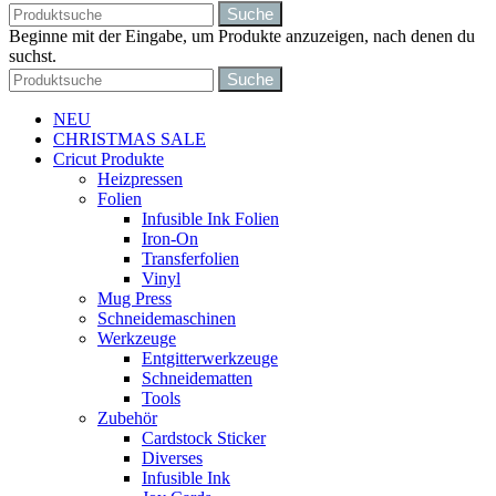
Suche
Beginne mit der Eingabe, um Produkte anzuzeigen, nach denen du
suchst.
Suche
NEU
CHRISTMAS SALE
Cricut Produkte
Heizpressen
Folien
Infusible Ink Folien
Iron-On
Transferfolien
Vinyl
Mug Press
Schneidemaschinen
Werkzeuge
Entgitterwerkzeuge
Schneidematten
Tools
Zubehör
Cardstock Sticker
Diverses
Infusible Ink