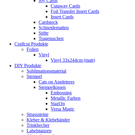
Joy Cards
Cutaway Cards
Foil Transfer Insert Cards
Insert Cards
Cardstock
Schneidematten
Stifte
Tragetaschen
Craftcut Produkte
Folien
Vinyl
Vinyl 33x244cm (matt)
DIY Produkte
Sublimationsmaterial
Stempel
Cats on Appletrees
Stempelkissen
Embossing
Metallic Farben
StazOn
Versa Magic
Strasssteine
Kleber & Klebebänder
Trinkbecher
Labelstanzen