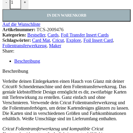
-
+
IN DEN WARENKORB
Auf die Wunschliste
Artikelnummer:
TCS-2009476
Kategorien:
Bestseller
,
Cards
,
Foil Transfer Insert Cards
Schlagwörter:
Card Mat
,
Cricut
,
Explore
,
Foil Insert Card
,
Folientransferwerkzeug
,
Maker
Share:
Beschreibung
Beschreibung
Verleihe deinen Einlegekarten einen Hauch von Glanz mit deiner
Cricut® Schneidemaschine und dem Folientransferwerkzeug. Das
geniale klebstofffreie Design ermöglicht es dir, zweifarbige Karten
mit Tiefenwirkung zu erstellen. Ganz einfach und ohne
Verschmieren. Verwende dein Cricut Folientransferwerkzeug und
die Folientransferbögen, um deine Kartendesigns glänzen zu lassen.
Die Karten sind in verschiedenen Größen und Farbkombinationen
erhältlich. Weiße Umschläge sind im Lieferumfang enthalten.
Cricut Folientransferwerkzeug und kompatible Cricut