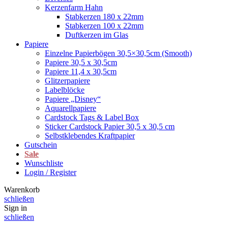
Kerzenfarm Hahn
Stabkerzen 180 x 22mm
Stabkerzen 100 x 22mm
Duftkerzen im Glas
Papiere
Einzelne Papierbögen 30,5×30,5cm (Smooth)
Papiere 30,5 x 30,5cm
Papiere 11,4 x 30,5cm
Glitzerpapiere
Labelblöcke
Papiere „Disney“
Aquarellpapiere
Cardstock Tags & Label Box
Sticker Cardstock Papier 30,5 x 30,5 cm
Selbstklebendes Kraftpapier
Gutschein
Sale
Wunschliste
Login / Register
Warenkorb
schließen
Sign in
schließen