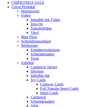
CHRISTMAS SALE
Cricut Produkte
Heizpressen
Folien
Infusible Ink Folien
Iron-On
Transferfolien
Vinyl
Mug Press
Schneidemaschinen
Werkzeuge
Entgitterwerkzeuge
Schneidematten
Tools
Zubehör
Cardstock Sticker
Diverses
Infusible Ink
Joy Cards
Cutaway Cards
Foil Transfer Insert Cards
Insert Cards
Cardstock
Schneidematten
Stifte