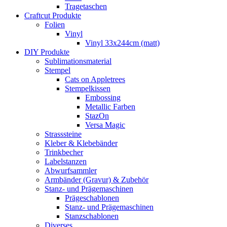
Tragetaschen
Craftcut Produkte
Folien
Vinyl
Vinyl 33x244cm (matt)
DIY Produkte
Sublimationsmaterial
Stempel
Cats on Appletrees
Stempelkissen
Embossing
Metallic Farben
StazOn
Versa Magic
Strasssteine
Kleber & Klebebänder
Trinkbecher
Labelstanzen
Abwurfsammler
Armbänder (Gravur) & Zubehör
Stanz- und Prägemaschinen
Prägeschablonen
Stanz- und Prägemaschinen
Stanzschablonen
Diverses