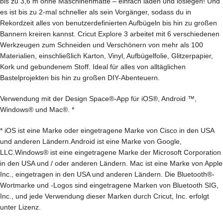
bis zu 3,6 m ohne Maschinenmatte – einfach laden und loslegen! Und
es ist bis zu 2-mal schneller als sein Vorgänger, sodass du in
Rekordzeit alles von benutzerdefinierten Aufbügeln bis hin zu großen
Bannern kreiren kannst. Cricut Explore 3 arbeitet mit 6 verschiedenen
Werkzeugen zum Schneiden und Verschönern von mehr als 100
Materialien, einschließlich Karton, Vinyl, Aufbügelfolie, Glitzerpapier,
Kork und gebundenem Stoff. Ideal für alles von alltäglichen
Bastelprojekten bis hin zu großen DIY-Abenteuern.
Verwendung mit der Design Space®-App für iOS®, Android ™,
Windows® und Mac®. *
* iOS ist eine Marke oder eingetragene Marke von Cisco in den USA
und anderen Ländern.Android ist eine Marke von Google,
LLC.Windows® ist eine eingetragene Marke der Microsoft Corporation
in den USA und / oder anderen Ländern. Mac ist eine Marke von Apple
Inc., eingetragen in den USA und anderen Ländern. Die Bluetooth®-
Wortmarke und -Logos sind eingetragene Marken von Bluetooth SIG,
Inc., und jede Verwendung dieser Marken durch Cricut, Inc. erfolgt
unter Lizenz.