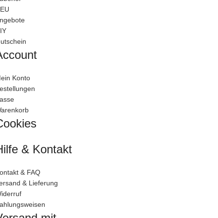
EU
ngebote
IY
utschein
Account
ein Konto
estellungen
asse
arenkorb
Cookies
Hilfe & Kontakt
ontakt & FAQ
ersand & Lieferung
iderruf
ahlungsweisen
Versand mit