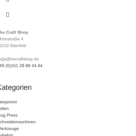
he Craft Shop
hönstraße 4
6132 Eiterfeld
ej[at]thecraftshop.de
49 (0)151 28 88 44 44
Kategorien
asypress
olien
ug Press
chneidemaschinen
erkzeuge
ubehör