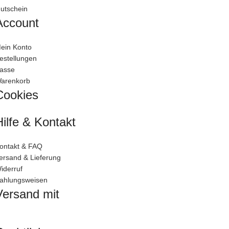
utschein
Account
ein Konto
estellungen
asse
arenkorb
Cookies
Hilfe & Kontakt
ontakt & FAQ
ersand & Lieferung
iderruf
ahlungsweisen
Versand mit