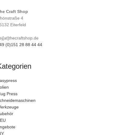
he Craft Shop
hönstraße 4
6132 Eiterfeld
ej[at]thecraftshop.de
49 (0)151 28 88 44 44
Kategorien
asypress
olien
ug Press
chneidemaschinen
erkzeuge
ubehör
EU
ngebote
IY