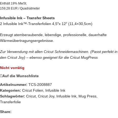
Enthält 19% MwSt.
159,28 EUR / Quadratmeter
Infusible Ink – Transfer Sheets
2 Infusible Ink™-Transferfolien 4,5″x 12″ (11,4×30,5cm)
Erzeugt atemberaubende, lebendige, professionelle, dauerhafte
Wärmeübertragungsergebnisse.
Zur Verwendung mit allen Cricut Schneidemaschinen. (Passt perfekt in
den Cricut Joy) – ebenso geeignet für die Cricut MugPress
Nicht vorrätig
Auf die Wunschliste
Artikelnummer:
TCS-2008887
Kategorien:
Cricut Folien
,
Infusible Ink
Schlagwörter:
Cricut
,
Cricut Joy
,
Infusible Ink
,
Mug Press
,
Transferfolie
Share: