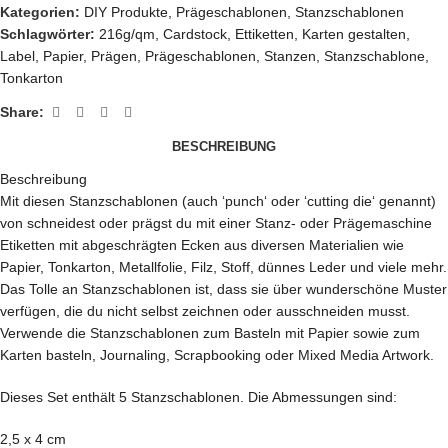
Kategorien:
DIY Produkte
,
Prägeschablonen
,
Stanzschablonen
Schlagwörter:
216g/qm
,
Cardstock
,
Ettiketten
,
Karten gestalten
,
Label
,
Papier
,
Prägen
,
Prägeschablonen
,
Stanzen
,
Stanzschablone
,
Tonkarton
Share:
BESCHREIBUNG
Beschreibung
Mit diesen Stanzschablonen (auch ‘punch‘ oder ‘cutting die‘ genannt)
von schneidest oder prägst du mit einer Stanz- oder Prägemaschine
Etiketten mit abgeschrägten Ecken aus diversen Materialien wie
Papier, Tonkarton, Metallfolie, Filz, Stoff, dünnes Leder und viele mehr.
Das Tolle an Stanzschablonen ist, dass sie über wunderschöne Muster
verfügen, die du nicht selbst zeichnen oder ausschneiden musst.
Verwende die Stanzschablonen zum Basteln mit Papier sowie zum
Karten basteln, Journaling, Scrapbooking oder Mixed Media Artwork.
Dieses Set enthält 5 Stanzschablonen. Die Abmessungen sind:
2,5 x 4 cm