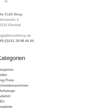
he Craft Shop
hönstraße 4
6132 Eiterfeld
ej[at]thecraftshop.de
49 (0)151 28 88 44 44
Kategorien
asypress
olien
ug Press
chneidemaschinen
erkzeuge
ubehör
EU
ngebote