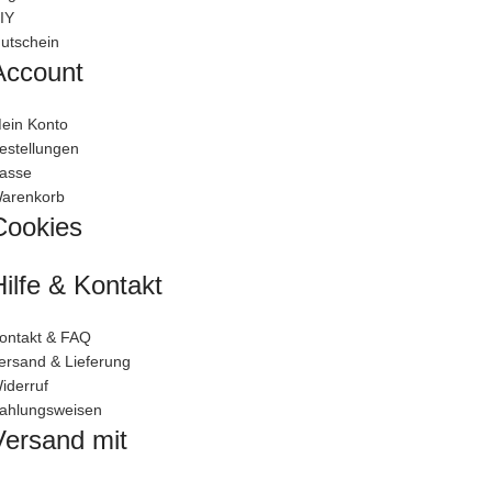
IY
utschein
Account
ein Konto
estellungen
asse
arenkorb
Cookies
Hilfe & Kontakt
ontakt & FAQ
ersand & Lieferung
iderruf
ahlungsweisen
Versand mit