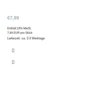
€
7,99
Enthält 19% MwSt.
7,99 EUR pro Stück
Lieferzeit: ca. 2-3 Werktage
Neu
Hotfix Tran
32cm für S
(Glue Appl
€
3,49
Enthält 19% MwSt.