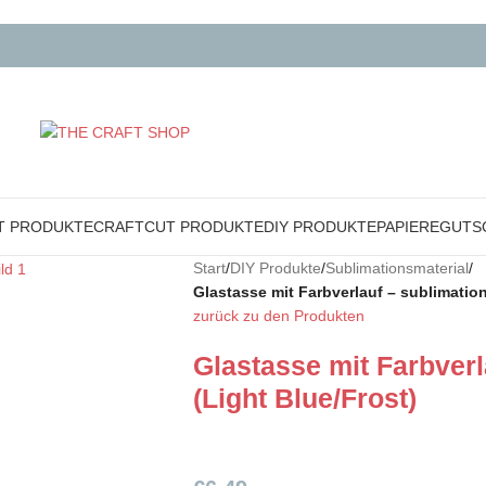
T PRODUKTE
CRAFTCUT PRODUKTE
DIY PRODUKTE
PAPIERE
GUTS
Start
/
DIY Produkte
/
Sublimationsmaterial
/
Glastasse mit Farbverlauf – sublimation
zurück zu den Produkten
Glastasse mit Farbverl
(Light Blue/Frost)