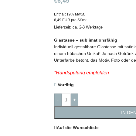
€
6,49
Enthält 19% MwSt.
6,49 EUR pro Stück
Lieferzeit: ca. 2-3 Werktage
Glastasse – sublimationsfähig
Individuell gestaltbare Glastasse mit satin
einem hübschen Unikat! Je nach Getränk w
Unterfarbe betont, das Motiv, Foto oder d
*Handspülung empfohlen
Vorrätig
-
+
IN DE
Auf die Wunschliste