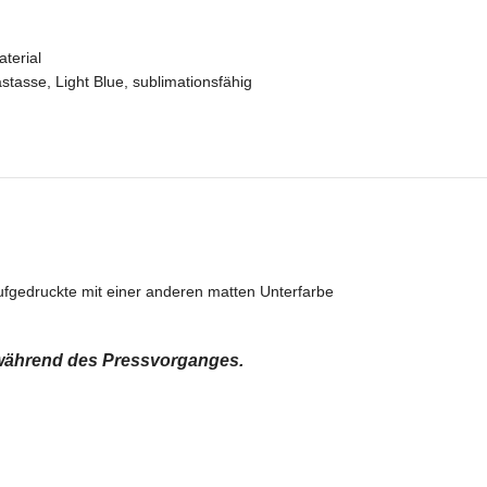
terial
astasse
,
Light Blue
,
sublimationsfähig
Aufgedruckte mit einer anderen matten Unterfarbe
während des Pressvorganges.