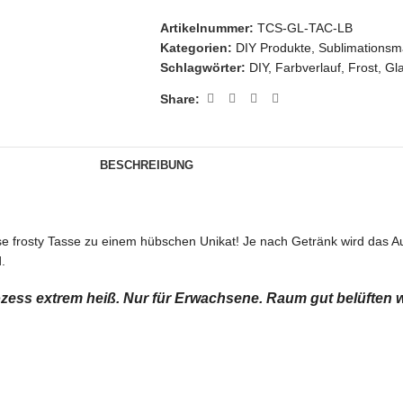
Artikelnummer:
TCS-GL-TAC-LB
Kategorien:
DIY Produkte
,
Sublimationsma
Schlagwörter:
DIY
,
Farbverlauf
,
Frost
,
Gl
Share:
BESCHREIBUNG
iese frosty Tasse zu einem hübschen Unikat! Je nach Getränk wird das 
.
s extrem heiß. Nur für Erwachsene. Raum gut belüften 