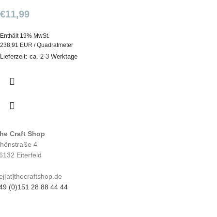
€
11,99
Enthält 19% MwSt.
238,91 EUR / Quadratmeter
Lieferzeit: ca. 2-3 Werktage
he Craft Shop
hönstraße 4
6132 Eiterfeld
ej[at]thecraftshop.de
49 (0)151 28 88 44 44