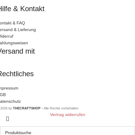
Hilfe & Kontakt
ontakt & FAQ
ersand & Lieferung
iderruf
ahlungsweisen
Versand mit
Rechtliches
mpressum
GB
atenschutz
 2026 by
THECRAFTSHOP
– Alle Rechte vorbehalten
Vertrag widerrufen