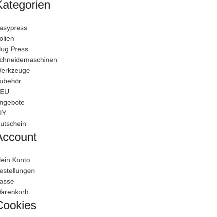
Kategorien
asypress
olien
ug Press
chneidemaschinen
erkzeuge
ubehör
EU
ngebote
IY
utschein
Account
ein Konto
estellungen
asse
arenkorb
Cookies