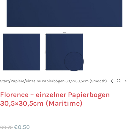
Start
/
Papiere
/
einzelne Papierbögen 30,5x30,5cm (Smooth)
Florence – einzelner Papierbogen
30,5×30,5cm (Maritime)
€
0,50
€
0,79