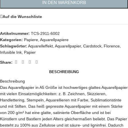
IN DEN WARENKORB
Auf die Wunschliste
Artikelnummer:
TCS-2911-6002
Kategorien:
Papiere
,
Aquarellpapiere
Schlagwörter:
Aquarelleffekt
,
Aquarellpapier
,
Cardstock
,
Florence
,
Infusible Ink
,
Papier
Share:
BESCHREIBUNG
Beschreibung
Das Aquarellpapier in A5 Größe ist hochwertiges glattes Aquarellpapier
mit vielen Einsatzmöglichkeiten: z. B. Zeichnen, Skizzieren,
Handlettering, Stempeln, Aquarellieren mit Farbe, Sublimationstinte
und mit Stiften. Das heiß gepresste Aquarellpapier mit einem Stärke
von 200 g/m² hat eine glatte, satinierte Oberfläche und ist bei
Künstlern und Bastlern jeden Alters gleichermaßen beliebt. Das Papier
besteht zu 100% aus Zellulose und ist säure- und ligninfrei. Dadurch