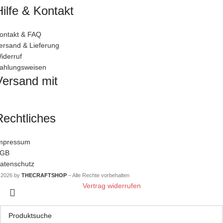
Hilfe & Kontakt
ontakt & FAQ
ersand & Lieferung
iderruf
ahlungsweisen
Versand mit
Rechtliches
mpressum
GB
atenschutz
 2026 by
THECRAFTSHOP
– Alle Rechte vorbehalten
Vertrag widerrufen