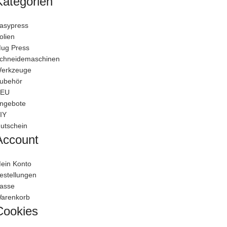
Kategorien
asypress
olien
ug Press
chneidemaschinen
erkzeuge
ubehör
EU
ngebote
IY
utschein
Account
ein Konto
estellungen
asse
arenkorb
Cookies