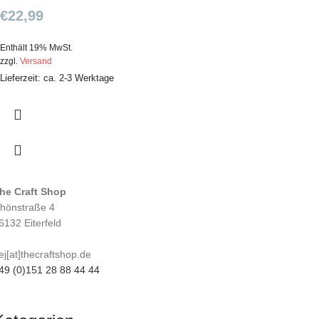
€
22,99
Enthält 19% MwSt.
zzgl.
Versand
Lieferzeit: ca. 2-3 Werktage
he Craft Shop
hönstraße 4
6132 Eiterfeld
ej[at]thecraftshop.de
49 (0)151 28 88 44 44