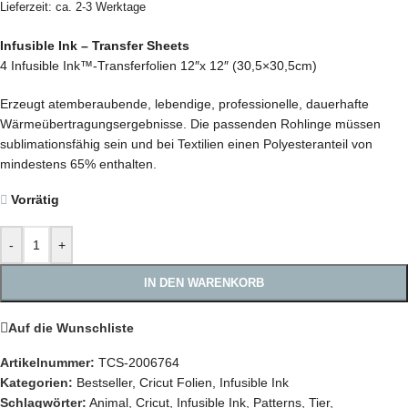
Lieferzeit: ca. 2-3 Werktage
Infusible Ink – Transfer Sheets
4 Infusible Ink™-Transferfolien 12″x 12″ (30,5×30,5cm)
Erzeugt atemberaubende, lebendige, professionelle, dauerhafte
Wärmeübertragungsergebnisse. Die passenden Rohlinge müssen
sublimationsfähig sein und bei Textilien einen Polyesteranteil von
mindestens 65% enthalten.
Vorrätig
-
+
IN DEN WARENKORB
Auf die Wunschliste
Artikelnummer:
TCS-2006764
Kategorien:
Bestseller
,
Cricut Folien
,
Infusible Ink
Schlagwörter:
Animal
,
Cricut
,
Infusible Ink
,
Patterns
,
Tier
,