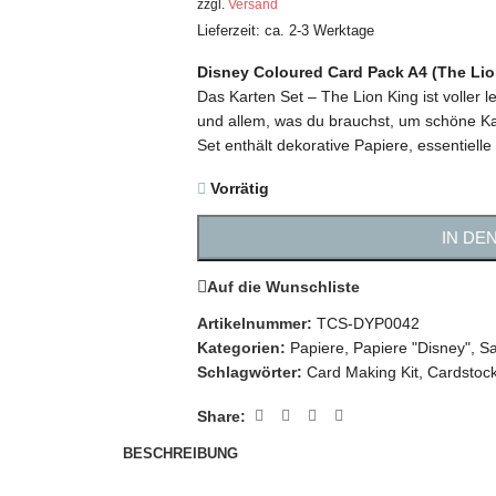
zzgl.
Versand
Lieferzeit: ca. 2-3 Werktage
Disney Coloured Card Pack A4 (The Lio
Das Karten Set – The Lion King ist voller
und allem, was du brauchst, um schöne Kar
Set enthält dekorative Papiere, essentiel
Vorrätig
IN DE
Auf die Wunschliste
Artikelnummer:
TCS-DYP0042
Kategorien:
Papiere
,
Papiere "Disney"
,
Sa
Schlagwörter:
Card Making Kit
,
Cardstoc
Share:
BESCHREIBUNG