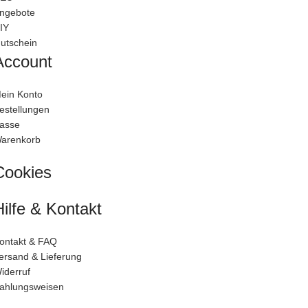
ngebote
IY
utschein
Account
ein Konto
estellungen
asse
arenkorb
Cookies
Hilfe & Kontakt
ontakt & FAQ
ersand & Lieferung
iderruf
ahlungsweisen