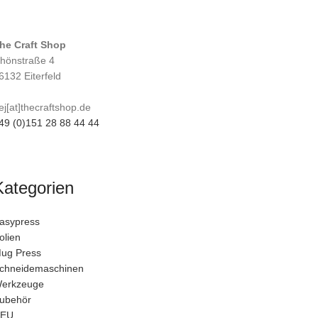
he Craft Shop
hönstraße 4
6132 Eiterfeld
ej[at]thecraftshop.de
49 (0)151 28 88 44 44
Kategorien
asypress
olien
ug Press
chneidemaschinen
erkzeuge
ubehör
EU