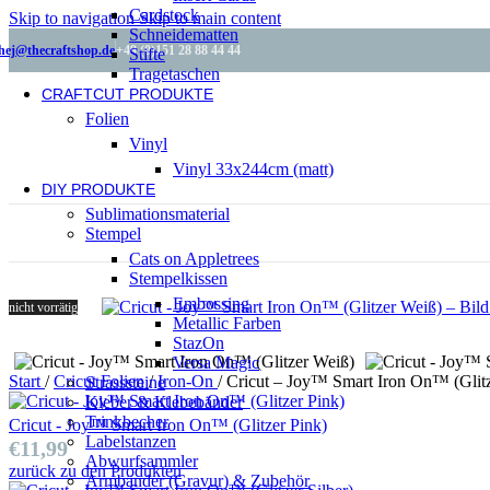
Cardstock
Skip to navigation
Skip to main content
Schneidematten
hej@thecraftshop.de
+49 (0)151 28 88 44 44
Stifte
Tragetaschen
CRAFTCUT PRODUKTE
Folien
Vinyl
Vinyl 33x244cm (matt)
DIY PRODUKTE
Sublimationsmaterial
Stempel
Cats on Appletrees
Stempelkissen
Embossing
nicht vorrätig
Metallic Farben
StazOn
Versa Magic
Start
/
Cricut Folien
/
Iron-On
/
Cricut – Joy™ Smart Iron On™ (Glit
Strasssteine
Kleber & Klebebänder
Trinkbecher
Cricut - Joy™ Smart Iron On™ (Glitzer Pink)
Labelstanzen
€
11,99
Abwurfsammler
zurück zu den Produkten
Armbänder (Gravur) & Zubehör