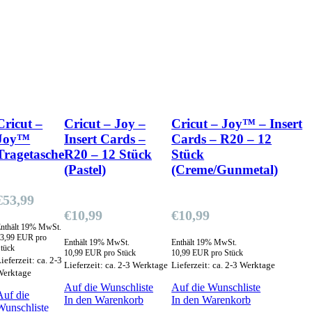
Cricut –
Cricut – Joy –
Cricut – Joy™ – Insert
Joy™
Insert Cards –
Cards – R20 – 12
Tragetasche
R20 – 12 Stück
Stück
(Pastel)
(Creme/Gunmetal)
€
53,99
€
10,99
€
10,99
nthält 19% MwSt.
3,99 EUR pro
Enthält 19% MwSt.
Enthält 19% MwSt.
tück
10,99 EUR pro Stück
10,99 EUR pro Stück
ieferzeit: ca. 2-3
Lieferzeit: ca. 2-3 Werktage
Lieferzeit: ca. 2-3 Werktage
Werktage
Auf die Wunschliste
Auf die Wunschliste
Auf die
In den Warenkorb
In den Warenkorb
Wunschliste