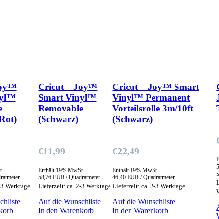
Joy™
Cricut – Joy™
Cricut – Joy™ Smart
nyl™
Smart Vinyl™
Vinyl™ Permanent
e
Removable
Vorteilsrolle 3m/10ft
Rot)
(Schwarz)
(Schwarz)
€
11,99
€
22,49
E
5
t.
Enthält 19% MwSt.
Enthält 19% MwSt.
S
ratmeter
58,76 EUR / Quadratmeter
46,40 EUR / Quadratmeter
L
2-3 Werktage
Lieferzeit: ca. 2-3 Werktage
Lieferzeit: ca. 2-3 Werktage
chliste
Auf die Wunschliste
Auf die Wunschliste
korb
In den Warenkorb
In den Warenkorb