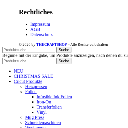
Rechtliches
Impressum
AGB
Datenschutz
© 2026 by
THECRAFTSHOP
– Alle Rechte vorbehalten
Suche
Beginne mit der Eingabe, um Produkte anzuzeigen, nach denen du su
Suche
NEU
CHRISTMAS SALE
Cricut Produkte
Heizpressen
Folien
Infusible Ink Folien
Iron-On
Transferfolien
Vinyl
Mug Press
Schneidemaschinen
Werkzeuge