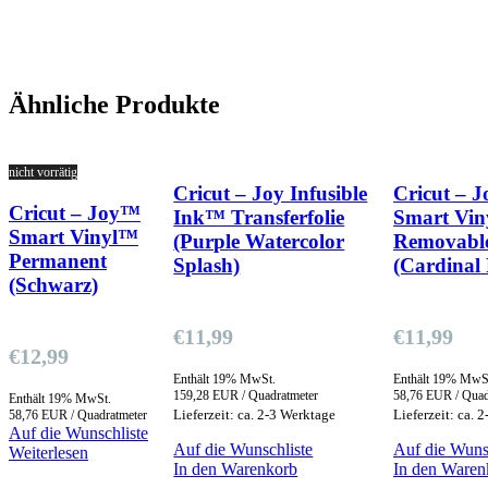
Ähnliche Produkte
nicht vorrätig
Cricut – Joy Infusible
Cricut – 
Cricut – Joy™
Ink™ Transferfolie
Smart Vi
Smart Vinyl™
(Purple Watercolor
Removabl
Permanent
Splash)
(Cardinal 
(Schwarz)
€
11,99
€
11,99
€
12,99
Enthält 19% MwSt.
Enthält 19% MwS
159,28 EUR / Quadratmeter
58,76 EUR / Quad
Enthält 19% MwSt.
Lieferzeit: ca. 2-3 Werktage
Lieferzeit: ca. 
58,76 EUR / Quadratmeter
Auf die Wunschliste
Auf die Wunschliste
Auf die Wuns
Weiterlesen
In den Warenkorb
In den Waren