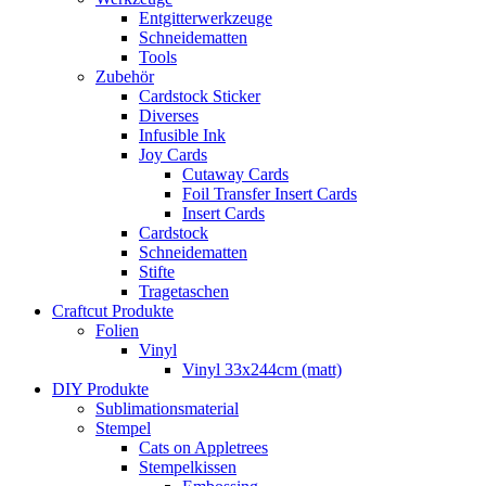
Entgitterwerkzeuge
Schneidematten
Tools
Zubehör
Cardstock Sticker
Diverses
Infusible Ink
Joy Cards
Cutaway Cards
Foil Transfer Insert Cards
Insert Cards
Cardstock
Schneidematten
Stifte
Tragetaschen
Craftcut Produkte
Folien
Vinyl
Vinyl 33x244cm (matt)
DIY Produkte
Sublimationsmaterial
Stempel
Cats on Appletrees
Stempelkissen