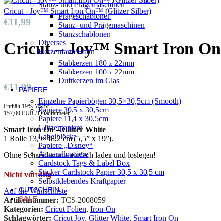
Stanz- und Prägemaschinen
Cricut - Joy™ Smart Iron On™ (Glitzer Silber)
Prägeschablonen
€
11,99
Stanz- und Prägemaschinen
Stanzschablonen
Diverses
Cricut – Joy™ Smart Iron On
Kerzenfarm Hahn
Stabkerzen 180 x 22mm
Stabkerzen 100 x 22mm
Duftkerzen im Glas
€
11,99
PAPIERE
Einzelne Papierbögen 30,5×30,5cm (Smooth)
Enthält 19% MwSt.
Papiere 30,5 x 30,5cm
157,00 EUR / Quadratmeter
Papiere 11,4 x 30,5cm
Glitzerpapiere
Smart Iron On – Glitter White
Labelblöcke
1 Rolle 13,9×48,2 cm (5,5” x 19”).
Papiere „Disney“
Aquarellpapiere
Ohne Schneidematte einfach laden und loslegen!
Cardstock Tags & Label Box
Sticker Cardstock Papier 30,5 x 30,5 cm
Nicht vorrätig
Selbstklebendes Kraftpapier
GUTSCHEIN
Auf die Wunschliste
SALE
Artikelnummer:
TCS-2008059
Kategorien:
Cricut Folien
,
Iron-On
Schlagwörter:
Cricut Joy
,
Glitter White
,
Smart Iron On