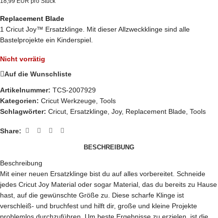
18,99 EUR pro Stück
Replacement Blade
1 Cricut Joy™ Ersatzklinge. Mit dieser Allzweckklinge sind alle
Bastelprojekte ein Kinderspiel.
Nicht vorrätig
Auf die Wunschliste
Artikelnummer:
TCS-2007929
Kategorien:
Cricut Werkzeuge
,
Tools
Schlagwörter:
Cricut
,
Ersatzklinge
,
Joy
,
Replacement Blade
,
Tools
Share:
BESCHREIBUNG
Beschreibung
Mit einer neuen Ersatzklinge bist du auf alles vorbereitet. Schneide
jedes Cricut Joy Material oder sogar Material, das du bereits zu Hause
hast, auf die gewünschte Größe zu. Diese scharfe Klinge ist
verschleiß- und bruchfest und hilft dir, große und kleine Projekte
problemlos durchzuführen. Um beste Ergebnisse zu erzielen, ist die