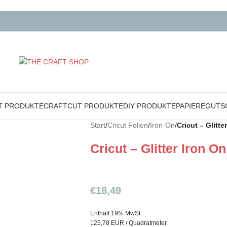
T PRODUKTE
CRAFTCUT PRODUKTE
DIY PRODUKTE
PAPIERE
GUTS
Start
/
Cricut Folien
/
Iron-On
/
Cricut – Glitte
Cricut – Glitter Iron On
€
18,49
Enthält 19% MwSt.
125,78 EUR / Quadratmeter