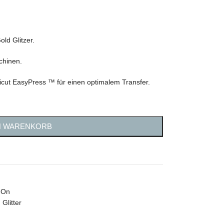
ld Glitzer.
chinen.
cut EasyPress ™ für einen optimalem Transfer.
N WARENKORB
-On
 Glitter