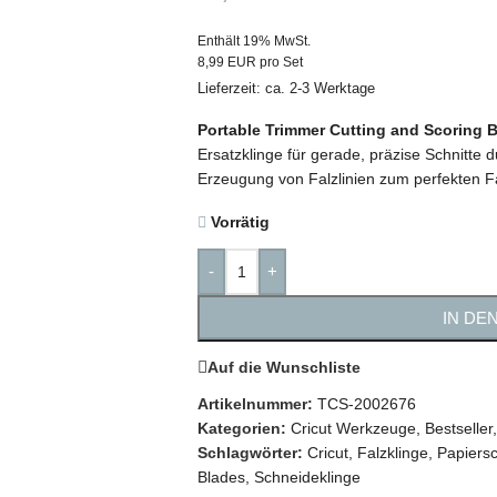
Enthält 19% MwSt.
8,99 EUR pro Set
Lieferzeit: ca. 2-3 Werktage
Portable Trimmer Cutting and Scoring 
Ersatzklinge für gerade, präzise Schnitte d
Erzeugung von Falzlinien zum perfekten F
Vorrätig
-
+
IN DE
Auf die Wunschliste
Artikelnummer:
TCS-2002676
Kategorien:
Cricut Werkzeuge
,
Bestseller
,
Schlagwörter:
Cricut
,
Falzklinge
,
Papiers
Blades
,
Schneideklinge