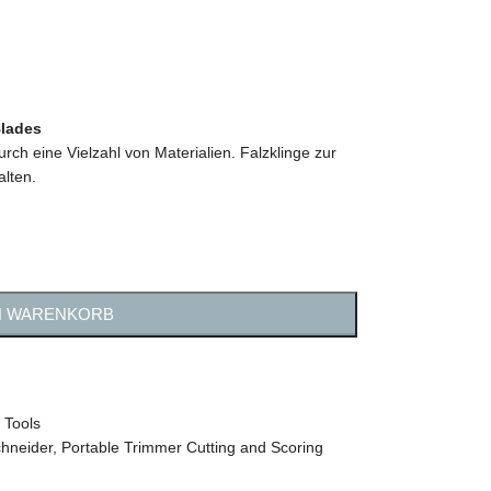
Blades
urch eine Vielzahl von Materialien. Falzklinge zur
alten.
N WARENKORB
Tools
chneider
,
Portable Trimmer Cutting and Scoring