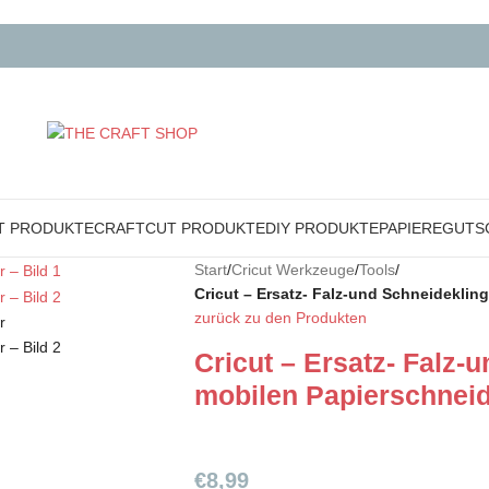
T PRODUKTE
CRAFTCUT PRODUKTE
DIY PRODUKTE
PAPIERE
GUTS
Start
/
Cricut Werkzeuge
/
Tools
/
Cricut – Ersatz- Falz-und Schneideklin
zurück zu den Produkten
Cricut – Ersatz- Falz-
mobilen Papierschnei
€
8,99