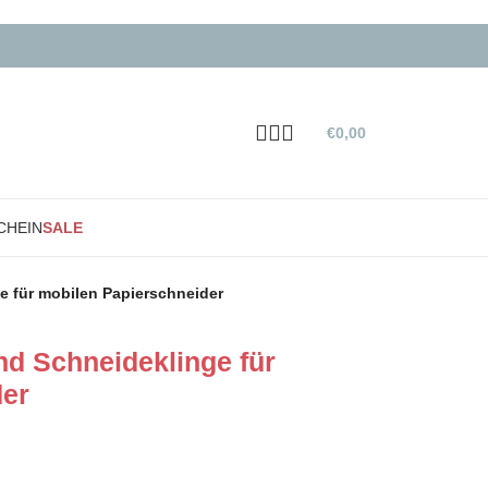
€
0,00
CHEIN
SALE
ge für mobilen Papierschneider
und Schneideklinge für
der