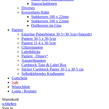
Stanzschablonen
Diverses
Kerzenfarm Hahn
Stabkerzen 180 x 22mm
Stabkerzen 100 x 22mm
Duftkerzen im Glas
Papiere
Einzelne Papierbögen 30,5×30,5cm (Smooth)
Papiere 30,5 x 30,5cm
Papiere 11,4 x 30,5cm
Glitzerpapiere
Labelblöcke
Papiere „Disney“
Aquarellpapiere
Cardstock Tags & Label Box
Sticker Cardstock Papier 30,5 x 30,5 cm
Selbstklebendes Kraftpapier
Gutschein
Sale
Wunschliste
Login / Register
Warenkorb
schließen
Sign in