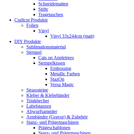
Schneidematten
Stifte
Tragetaschen
Craftcut Produkte
Folien
Vinyl
Vinyl 33x244cm (matt)
DIY Produkte
Sublimationsmaterial
Stempel
Cats on Appletrees
Stempelkissen
Embossing
Metallic Farben
StazOn
Versa Magic
Strasssteine
Kleber & Klebebänder
Trinkbecher
Labelstanzen
Abwurfsammler
Armbänder (Gravur) & Zubehör
Stanz- und Prägemaschinen
Prägeschablonen
Stanz- und Prägemaschinen