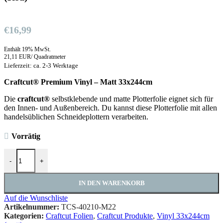
€
16,99
Enthält 19% MwSt.
21,11 EUR/ Quadratmeter
Lieferzeit: ca. 2-3 Werktage
Craftcut® Premium Vinyl – Matt 33x244cm
Die
craftcut®
selbstklebende und matte Plotterfolie eignet sich für
den Innen- und Außenbereich. Du kannst diese Plotterfolie mit allen
handelsüblichen Schneideplottern verarbeiten.
Vorrätig
Craftcut® Premium Vinyl - Matt 33x244cm (Red) Menge
-
+
IN DEN WARENKORB
Auf die Wunschliste
Artikelnummer:
TCS-40210-M22
Kategorien:
Craftcut Folien
,
Craftcut Produkte
,
Vinyl 33x244cm