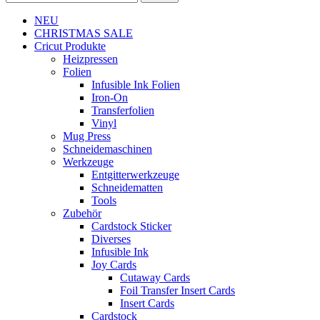
NEU
CHRISTMAS SALE
Cricut Produkte
Heizpressen
Folien
Infusible Ink Folien
Iron-On
Transferfolien
Vinyl
Mug Press
Schneidemaschinen
Werkzeuge
Entgitterwerkzeuge
Schneidematten
Tools
Zubehör
Cardstock Sticker
Diverses
Infusible Ink
Joy Cards
Cutaway Cards
Foil Transfer Insert Cards
Insert Cards
Cardstock