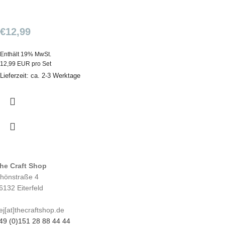
€
12,99
Enthält 19% MwSt.
12,99 EUR pro Set
Lieferzeit: ca. 2-3 Werktage
he Craft Shop
hönstraße 4
6132 Eiterfeld
ej[at]thecraftshop.de
49 (0)151 28 88 44 44