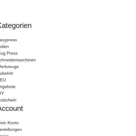
Kategorien
asypress
olien
ug Press
chneidemaschinen
erkzeuge
ubehör
EU
ngebote
IY
utschein
Account
ein Konto
estellungen