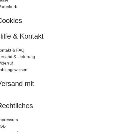
asse
arenkorb
Cookies
Hilfe & Kontakt
ontakt & FAQ
ersand & Lieferung
iderruf
ahlungsweisen
Versand mit
Rechtliches
mpressum
GB