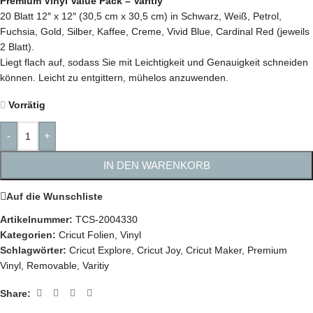
Premium Vinyl Value Pack – Varitiy
20 Blatt 12″ x 12″ (30,5 cm x 30,5 cm) in Schwarz, Weiß, Petrol,
Fuchsia, Gold, Silber, Kaffee, Creme, Vivid Blue, Cardinal Red (jeweils
2 Blatt).
Liegt flach auf, sodass Sie mit Leichtigkeit und Genauigkeit schneiden
können. Leicht zu entgittern, mühelos anzuwenden.
Vorrätig
-
+
IN DEN WARENKORB
Auf die Wunschliste
Artikelnummer:
TCS-2004330
Kategorien:
Cricut Folien
,
Vinyl
Schlagwörter:
Cricut Explore
,
Cricut Joy
,
Cricut Maker
,
Premium
Vinyl
,
Removable
,
Varitiy
Share: