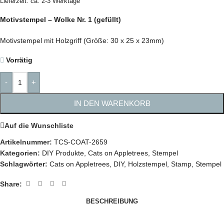
Lieferzeit: ca. 2-3 Werktage
Motivstempel – Wolke Nr. 1 (gefüllt)
Motivstempel mit Holzgriff (Größe: 30 x 25 x 23mm)
Vorrätig
-
+
IN DEN WARENKORB
Auf die Wunschliste
Artikelnummer:
TCS-COAT-2659
Kategorien:
DIY Produkte
,
Cats on Appletrees
,
Stempel
Schlagwörter:
Cats on Appletrees
,
DIY
,
Holzstempel
,
Stamp
,
Stempel
Share:
BESCHREIBUNG