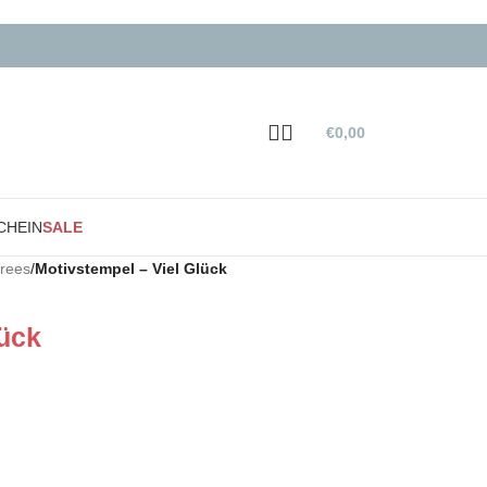
€
0,00
CHEIN
SALE
trees
/
Motivstempel – Viel Glück
lück