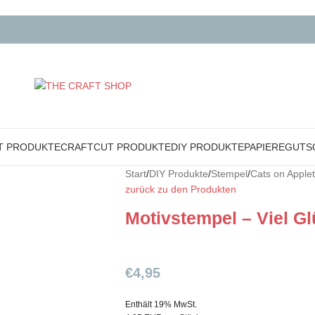
T PRODUKTE
CRAFTCUT PRODUKTE
DIY PRODUKTE
PAPIERE
GUTS
Start
/
DIY Produkte
/
Stempel
/
Cats on Apple
zurück zu den Produkten
Motivstempel – Viel G
€
4,95
Enthält 19% MwSt.