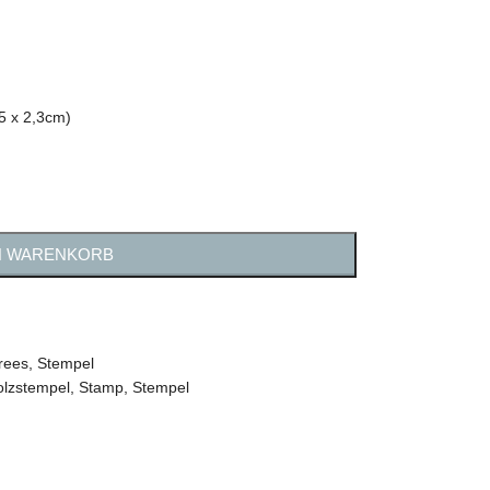
,5 x 2,3cm)
N WARENKORB
rees
,
Stempel
olzstempel
,
Stamp
,
Stempel