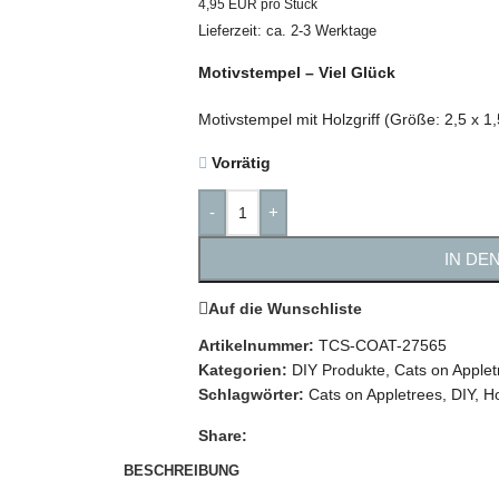
4,95 EUR pro Stück
Lieferzeit: ca. 2-3 Werktage
Motivstempel – Viel Glück
Motivstempel mit Holzgriff (Größe: 2,5 x 1
Vorrätig
-
+
IN DE
Auf die Wunschliste
Artikelnummer:
TCS-COAT-27565
Kategorien:
DIY Produkte
,
Cats on Applet
Schlagwörter:
Cats on Appletrees
,
DIY
,
H
Share:
BESCHREIBUNG