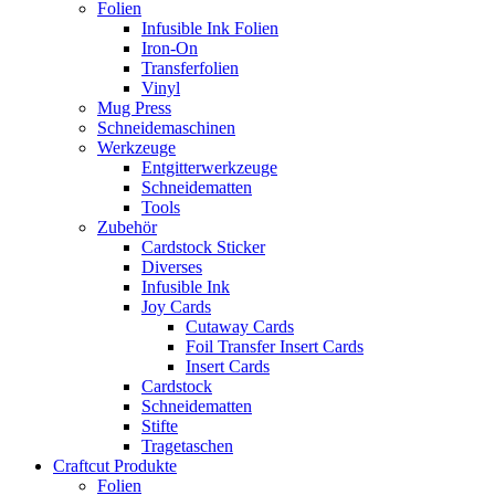
Folien
Infusible Ink Folien
Iron-On
Transferfolien
Vinyl
Mug Press
Schneidemaschinen
Werkzeuge
Entgitterwerkzeuge
Schneidematten
Tools
Zubehör
Cardstock Sticker
Diverses
Infusible Ink
Joy Cards
Cutaway Cards
Foil Transfer Insert Cards
Insert Cards
Cardstock
Schneidematten
Stifte
Tragetaschen
Craftcut Produkte
Folien