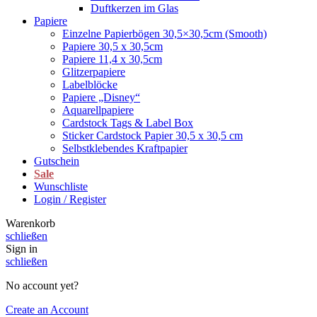
Duftkerzen im Glas
Papiere
Einzelne Papierbögen 30,5×30,5cm (Smooth)
Papiere 30,5 x 30,5cm
Papiere 11,4 x 30,5cm
Glitzerpapiere
Labelblöcke
Papiere „Disney“
Aquarellpapiere
Cardstock Tags & Label Box
Sticker Cardstock Papier 30,5 x 30,5 cm
Selbstklebendes Kraftpapier
Gutschein
Sale
Wunschliste
Login / Register
Warenkorb
schließen
Sign in
schließen
No account yet?
Create an Account