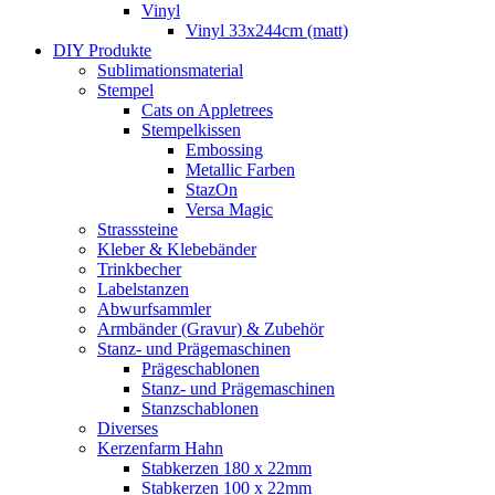
Vinyl
Vinyl 33x244cm (matt)
DIY Produkte
Sublimationsmaterial
Stempel
Cats on Appletrees
Stempelkissen
Embossing
Metallic Farben
StazOn
Versa Magic
Strasssteine
Kleber & Klebebänder
Trinkbecher
Labelstanzen
Abwurfsammler
Armbänder (Gravur) & Zubehör
Stanz- und Prägemaschinen
Prägeschablonen
Stanz- und Prägemaschinen
Stanzschablonen
Diverses
Kerzenfarm Hahn
Stabkerzen 180 x 22mm
Stabkerzen 100 x 22mm