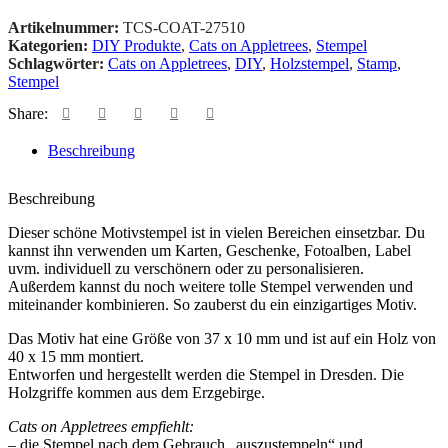
Artikelnummer:
TCS-COAT-27510
Kategorien:
DIY Produkte
,
Cats on Appletrees
,
Stempel
Schlagwörter:
Cats on Appletrees
,
DIY
,
Holzstempel
,
Stamp
,
Stempel
Share:
Beschreibung
Beschreibung
Dieser schöne Motivstempel ist in vielen Bereichen einsetzbar. Du
kannst ihn verwenden um Karten, Geschenke, Fotoalben, Label
uvm. individuell zu verschönern oder zu personalisieren.
Außerdem kannst du noch weitere tolle Stempel verwenden und
miteinander kombinieren. So zauberst du ein einzigartiges Motiv.
Das Motiv hat eine Größe von 37 x 10 mm und ist auf ein Holz von
40 x 15 mm montiert.
Entworfen und hergestellt werden die Stempel in Dresden. Die
Holzgriffe kommen aus dem Erzgebirge.
Cats on Appletrees empfiehlt:
– die Stempel nach dem Gebrauch „auszustempeln“ und