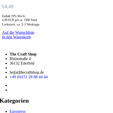
€
4,49
Enthält 19% MwSt.
4,49 EUR pro ca. 1500 Stück
Lieferzeit: ca. 2-3 Werktage
Auf die Wunschliste
In den Warenkorb
The Craft Shop
Rhönstraße 4
36132 Eiterfeld
hej[at]thecraftshop.de
+49 (0)151 28 88 44 44
Kategorien
Easypress