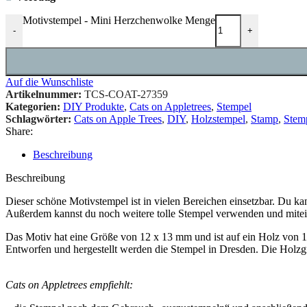
Motivstempel - Mini Herzchenwolke Menge
-
+
Auf die Wunschliste
Artikelnummer:
TCS-COAT-27359
Kategorien:
DIY Produkte
,
Cats on Appletrees
,
Stempel
Schlagwörter:
Cats on Apple Trees
,
DIY
,
Holzstempel
,
Stamp
,
Stem
Share:
Beschreibung
Beschreibung
Dieser schöne Motivstempel ist in vielen Bereichen einsetzbar. Du k
Außerdem kannst du noch weitere tolle Stempel verwenden und mitein
Das Motiv hat eine Größe von 12 x 13 mm und ist auf ein Holz von 
Entworfen und hergestellt werden die Stempel in Dresden. Die Holz
Cats on Appletrees empfiehlt: