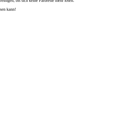
inigen, bis sich keine Farbreste mehr lösen.
ösen kann!