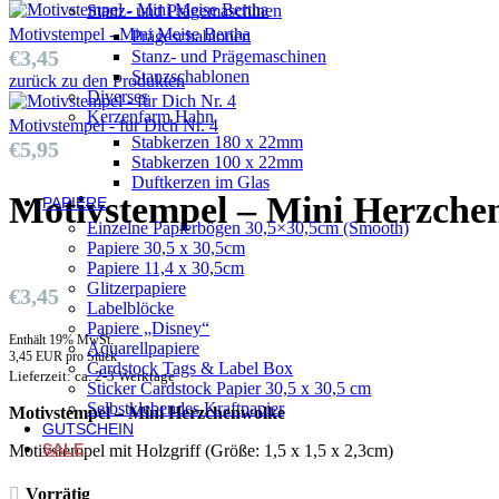
Stanz- und Prägemaschinen
Motivstempel - Mini Meise Bertha
Prägeschablonen
€
3,45
Stanz- und Prägemaschinen
Stanzschablonen
zurück zu den Produkten
Diverses
Kerzenfarm Hahn
Motivstempel - für Dich Nr. 4
Stabkerzen 180 x 22mm
€
5,95
Stabkerzen 100 x 22mm
Duftkerzen im Glas
Motivstempel – Mini Herzche
PAPIERE
Einzelne Papierbögen 30,5×30,5cm (Smooth)
Papiere 30,5 x 30,5cm
Papiere 11,4 x 30,5cm
Glitzerpapiere
€
3,45
Labelblöcke
Papiere „Disney“
Enthält 19% MwSt.
Aquarellpapiere
3,45 EUR pro Stück
Cardstock Tags & Label Box
Lieferzeit: ca. 2-3 Werktage
Sticker Cardstock Papier 30,5 x 30,5 cm
Selbstklebendes Kraftpapier
Motivstempel – Mini Herzchenwolke
GUTSCHEIN
SALE
Motivstempel mit Holzgriff (Größe: 1,5 x 1,5 x 2,3cm)
Vorrätig