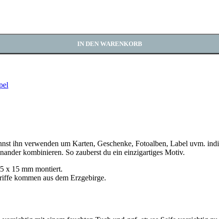
IN DEN WARENKORB
pel
annst ihn verwenden um Karten, Geschenke, Fotoalben, Label uvm. indiv
ander kombinieren. So zauberst du ein einzigartiges Motiv.
15 x 15 mm montiert.
griffe kommen aus dem Erzgebirge.