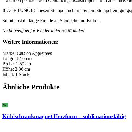
– die Stempel nach dem Gebrauch „auszustempeln“ und anschließend vo
!!!ACHTUNG!!! Diesen Stempel nicht mit einem Stempelreinigungspad 
Somit hast du lange Freude an Stempeln und Farben.
Nicht geeignet für Kinder unter 36 Monaten.
Weitere Informationen:
Marke: Cats on Appletrees
Länge: 1,50 cm
Breite: 1,50 cm
Höhe: 2,30 cm
Inhalt: 1 Stück
Ähnliche Produkte
Neu
Kühlschrankmagnet Herzform – sublimationsfähig