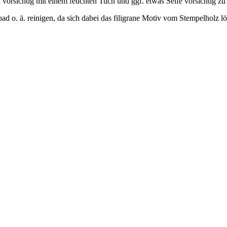
rsichtig mit einem feuchten Tuch und ggf. etwas Seife vorsichtig zu re
o. ä. reinigen, da sich dabei das filigrane Motiv vom Stempelholz l