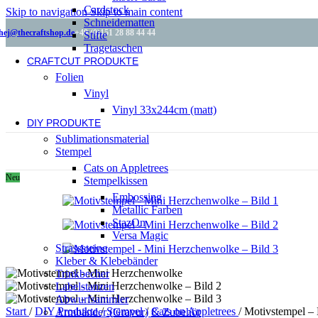
Cardstock
Skip to navigation
Skip to main content
Schneidematten
hej@thecraftshop.de
+49 (0)151 28 88 44 44
Stifte
Tragetaschen
CRAFTCUT PRODUKTE
Folien
Vinyl
Vinyl 33x244cm (matt)
DIY PRODUKTE
Sublimationsmaterial
Stempel
Cats on Appletrees
Neu
Stempelkissen
Embossing
Metallic Farben
StazOn
Versa Magic
Strasssteine
Kleber & Klebebänder
Trinkbecher
Labelstanzen
Abwurfsammler
Start
/
DIY Produkte
/
Stempel
/
Cats on Appletrees
/
Motivstempel –
Armbänder (Gravur) & Zubehör