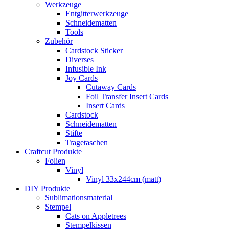
Werkzeuge
Entgitterwerkzeuge
Schneidematten
Tools
Zubehör
Cardstock Sticker
Diverses
Infusible Ink
Joy Cards
Cutaway Cards
Foil Transfer Insert Cards
Insert Cards
Cardstock
Schneidematten
Stifte
Tragetaschen
Craftcut Produkte
Folien
Vinyl
Vinyl 33x244cm (matt)
DIY Produkte
Sublimationsmaterial
Stempel
Cats on Appletrees
Stempelkissen