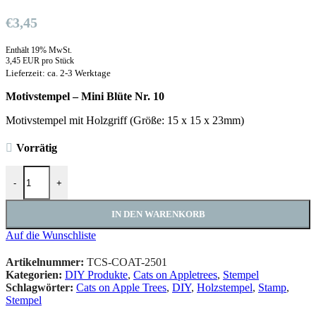
€
3,45
Enthält 19% MwSt.
3,45 EUR pro Stück
Lieferzeit: ca. 2-3 Werktage
Motivstempel – Mini Blüte Nr. 10
Motivstempel mit Holzgriff (Größe: 15 x 15 x 23mm)
Vorrätig
Motivstempel - Mini Blüte Nr. 10 Menge
-
+
IN DEN WARENKORB
Auf die Wunschliste
Artikelnummer:
TCS-COAT-2501
Kategorien:
DIY Produkte
,
Cats on Appletrees
,
Stempel
Schlagwörter:
Cats on Apple Trees
,
DIY
,
Holzstempel
,
Stamp
,
Stempel