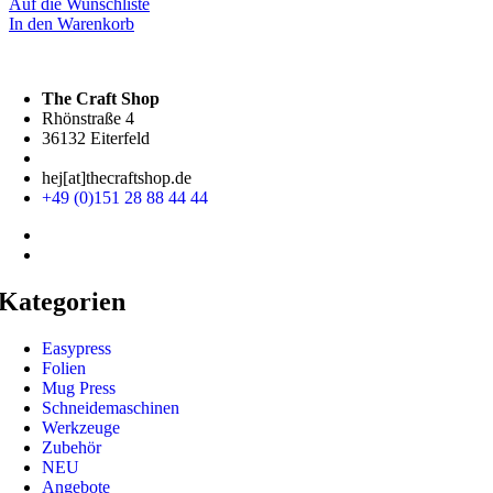
Auf die Wunschliste
In den Warenkorb
The Craft Shop
Rhönstraße 4
36132 Eiterfeld
hej[at]thecraftshop.de
+49 (0)151 28 88 44 44
Kategorien
Easypress
Folien
Mug Press
Schneidemaschinen
Werkzeuge
Zubehör
NEU
Angebote