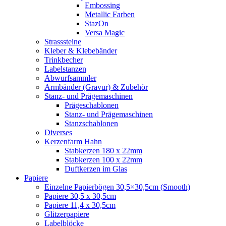
Embossing
Metallic Farben
StazOn
Versa Magic
Strasssteine
Kleber & Klebebänder
Trinkbecher
Labelstanzen
Abwurfsammler
Armbänder (Gravur) & Zubehör
Stanz- und Prägemaschinen
Prägeschablonen
Stanz- und Prägemaschinen
Stanzschablonen
Diverses
Kerzenfarm Hahn
Stabkerzen 180 x 22mm
Stabkerzen 100 x 22mm
Duftkerzen im Glas
Papiere
Einzelne Papierbögen 30,5×30,5cm (Smooth)
Papiere 30,5 x 30,5cm
Papiere 11,4 x 30,5cm
Glitzerpapiere
Labelblöcke