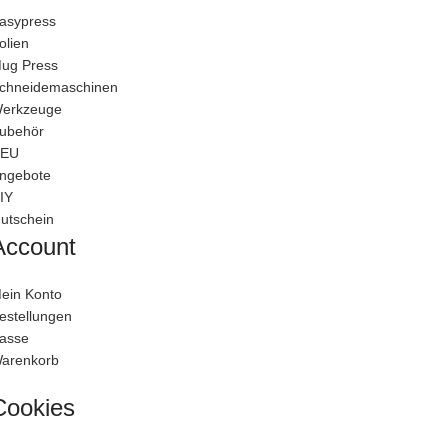
asypress
olien
ug Press
chneidemaschinen
erkzeuge
ubehör
EU
ngebote
IY
utschein
Account
ein Konto
estellungen
asse
arenkorb
Cookies