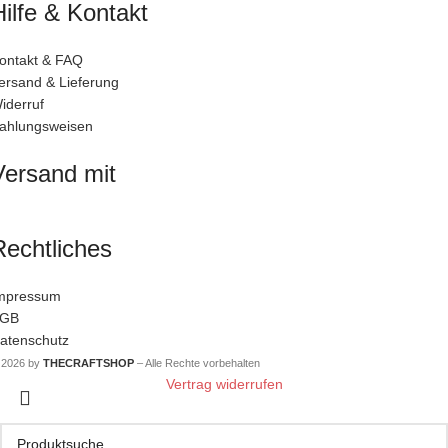
Hilfe & Kontakt
ontakt & FAQ
ersand & Lieferung
iderruf
ahlungsweisen
Versand mit
Rechtliches
mpressum
GB
atenschutz
 2026 by
THECRAFTSHOP
– Alle Rechte vorbehalten
Vertrag widerrufen