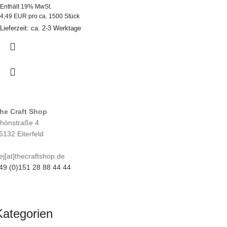
Enthält 19% MwSt.
4,49 EUR pro ca. 1500 Stück
Lieferzeit: ca. 2-3 Werktage
he Craft Shop
hönstraße 4
6132 Eiterfeld
ej[at]thecraftshop.de
49 (0)151 28 88 44 44
Kategorien