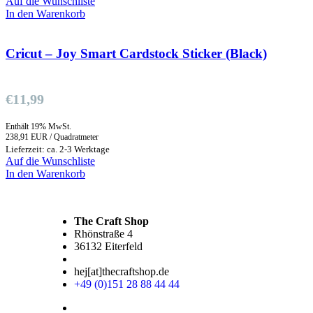
Auf die Wunschliste
In den Warenkorb
Cricut – Joy Smart Cardstock Sticker (Black)
€
11,99
Enthält 19% MwSt.
238,91 EUR / Quadratmeter
Lieferzeit: ca. 2-3 Werktage
Auf die Wunschliste
In den Warenkorb
The Craft Shop
Rhönstraße 4
36132 Eiterfeld
hej[at]thecraftshop.de
+49 (0)151 28 88 44 44