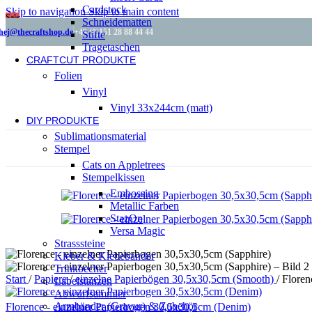
Cardstock
Skip to navigation
Skip to main content
Sale
Schneidematten
hej@thecraftshop.de
+49 (0)151 28 88 44 44
Stifte
Tragetaschen
CRAFTCUT PRODUKTE
Folien
Vinyl
Vinyl 33x244cm (matt)
DIY PRODUKTE
Sublimationsmaterial
Stempel
Cats on Appletrees
Stempelkissen
Embossing
Metallic Farben
StazOn
Versa Magic
Strasssteine
Kleber & Klebebänder
Trinkbecher
Start
/
Papiere
/
einzelne Papierbögen 30,5x30,5cm (Smooth)
/
Floren
Labelstanzen
Abwurfsammler
Armbänder (Gravur) & Zubehör
Florence - einzelner Papierbogen 30,5x30,5cm (Denim)