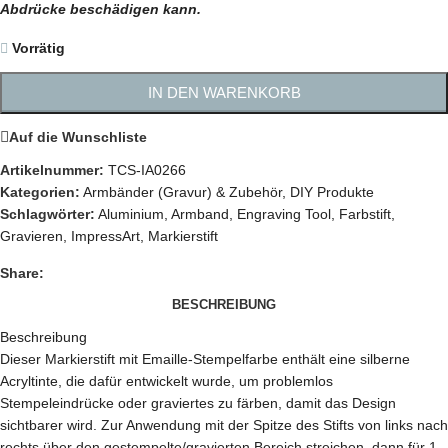
Abdrücke beschädigen kann.
Vorrätig
IN DEN WARENKORB
Auf die Wunschliste
Artikelnummer:
TCS-IA0266
Kategorien:
Armbänder (Gravur) & Zubehör
,
DIY Produkte
Schlagwörter:
Aluminium
,
Armband
,
Engraving Tool
,
Farbstift
,
Gravieren
,
ImpressArt
,
Markierstift
Share:
BESCHREIBUNG
Beschreibung
Dieser Markierstift mit Emaille-Stempelfarbe enthält eine silberne
Acryltinte, die dafür entwickelt wurde, um problemlos
Stempeleindrücke oder graviertes zu färben, damit das Design
sichtbarer wird. Zur Anwendung mit der Spitze des Stifts von links nach
rechts über den gestempelte/gravierten Bereich streichen, dann für 1-