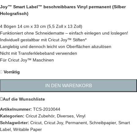
Joy™ Smart Label™ beschreibbares Vinyl permanent (Silber
Holografisch)
4 Bögen 14 cm x 33 cm (5,5 Zoll x 13 Zoll)
Funktioniert ohne Schneidematte – einfach einlegen und loslegen!
Individuell gestaltbar mit Cricut Joy™ Stiften*
Langlebig und dennoch leicht von Oberflächen abzulösen
Nicht mit Transferklebeband verwenden
Für Cricut Joy™ Maschinen
Vorrätig
IN DEN WARENKORB
Auf die Wunschliste
Artikelnummer:
TCS-2010044
Kategorien:
Cricut Zubehör
,
Diverses
,
Vinyl
Schlagwörter:
Cricut
,
Cricut Joy
,
Permanent
,
Schreibpapier
,
Smart
Label
,
Writable Paper