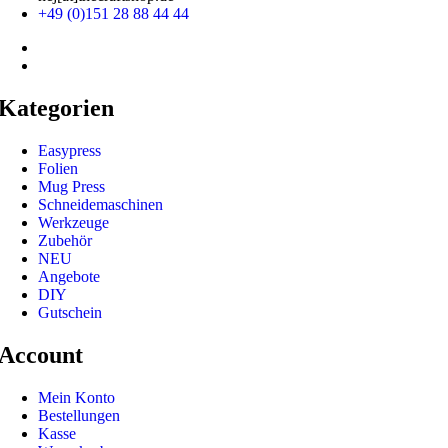
+49 (0)151 28 88 44 44
Kategorien
Easypress
Folien
Mug Press
Schneidemaschinen
Werkzeuge
Zubehör
NEU
Angebote
DIY
Gutschein
Account
Mein Konto
Bestellungen
Kasse