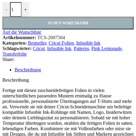
Cricut - Infusible Ink™-Transferfolie (Pink Lemonade) Menge
-
+
IN DEN WARENKORB
Auf die Wunschliste
Artikelnummer:
TCS-2007504
Kategorien:
Bestseller
,
Cricut Folien
,
Infusible Ink
Schlagwörter:
Cricut
,
Infusible Ink
,
Patterns
,
Pink Lemonade
,
Transferfolie
Share:
Beschreibung
Beschreibung
Fertige mit diesen zuschneidefertigen Folien in vielen
unterschiedlichen passenden Mustern erstmalig zu Hause
professionelle, personalisierte Übertragungen auf T-Shirts und mehr
an. Verwende sie mit deiner Cricut-Schneidemaschine um beliebige
kompatible Infusible Ink-Rohlinge mit Namen, Logo, Insiderwitzen
oder deinem Lieblingszitat zu personalisieren. Sobald sie mit hoher
Temperatur übertragen wurden, strahlen die fertigen Folien in satten,
lebendigen Farben. Kombiniere sie mit Volltonfarben oder mixe sie
mit Designs, die du mit Infusible Ink Stiften und Markern gezeichnet