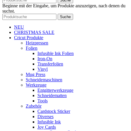
Suche
Beginne mit der Eingabe, um Produkte anzuzeigen, nach denen du
suchst.
Suche
NEU
CHRISTMAS SALE
Cricut Produkte
Heizpressen
Folien
Infusible Ink Folien
Iron-On
Transferfolien
Vinyl
Mug Press
Schneidemaschinen
Werkzeuge
Entgitterwerkzeuge
Schneidematten
Tools
Zubehör
Cardstock Sticker
Diverses
Infusible Ink
Joy Cards