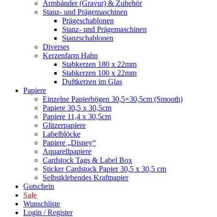
Armbänder (Gravur) & Zubehör
Stanz- und Prägemaschinen
Prägeschablonen
Stanz- und Prägemaschinen
Stanzschablonen
Diverses
Kerzenfarm Hahn
Stabkerzen 180 x 22mm
Stabkerzen 100 x 22mm
Duftkerzen im Glas
Papiere
Einzelne Papierbögen 30,5×30,5cm (Smooth)
Papiere 30,5 x 30,5cm
Papiere 11,4 x 30,5cm
Glitzerpapiere
Labelblöcke
Papiere „Disney“
Aquarellpapiere
Cardstock Tags & Label Box
Sticker Cardstock Papier 30,5 x 30,5 cm
Selbstklebendes Kraftpapier
Gutschein
Sale
Wunschliste
Login / Register