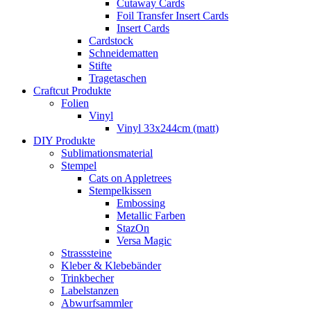
Cutaway Cards
Foil Transfer Insert Cards
Insert Cards
Cardstock
Schneidematten
Stifte
Tragetaschen
Craftcut Produkte
Folien
Vinyl
Vinyl 33x244cm (matt)
DIY Produkte
Sublimationsmaterial
Stempel
Cats on Appletrees
Stempelkissen
Embossing
Metallic Farben
StazOn
Versa Magic
Strasssteine
Kleber & Klebebänder
Trinkbecher
Labelstanzen
Abwurfsammler