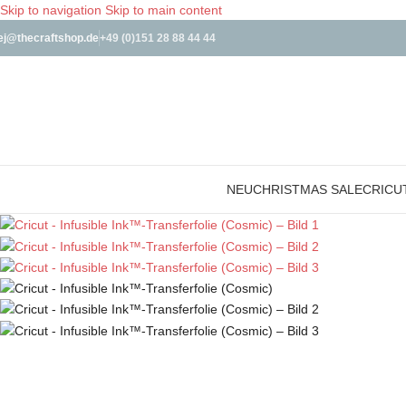
Skip to navigation
Skip to main content
ej@thecraftshop.de
+49 (0)151 28 88 44 44
NEU
CHRISTMAS SALE
CRICU