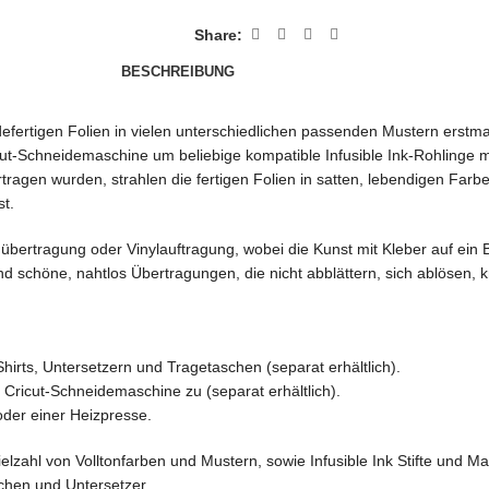
Share:
BESCHREIBUNG
efertigen Folien in vielen unterschiedlichen passenden Mustern erstmal
cut-Schneidemaschine um beliebige kompatible Infusible Ink-Rohlinge 
rtragen wurden, strahlen die fertigen Folien in satten, lebendigen Farb
st.
übertragung oder Vinylauftragung, wobei die Kunst mit Kleber auf ein B
d schöne, nahtlos Übertragungen, die nicht abblättern, sich ablösen, k
hirts, Untersetzern und Tragetaschen (separat erhältlich).
r Cricut-Schneidemaschine zu (separat erhältlich).
der einer Heizpresse.
 Vielzahl von Volltonfarben und Mustern, sowie Infusible Ink Stifte und
aschen und Untersetzer.