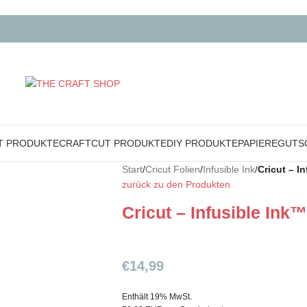
T PRODUKTE
CRAFTCUT PRODUKTE
DIY PRODUKTE
PAPIERE
GUTS
Start
/
Cricut Folien
/
Infusible Ink
/
Cricut – I
zurück zu den Produkten
Cricut – Infusible Ink
€
14,99
Enthält 19% MwSt.