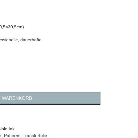
(30,5×30,5cm)
ssionelle, dauerhafte
N WARENKORB
sible Ink
k
,
Patterns
,
Transferfolie