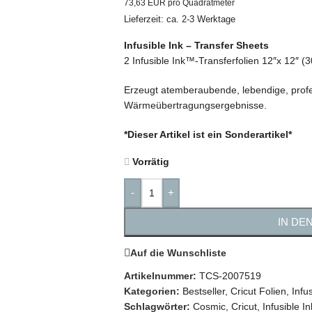
73,63 EUR pro Quadratmeter
Lieferzeit: ca. 2-3 Werktage
Infusible Ink – Transfer Sheets
2 Infusible Ink™-Transferfolien 12″x 12″ 
Erzeugt atemberaubende, lebendige, profe
Wärmeübertragungsergebnisse.
*Dieser Artikel ist ein Sonderartikel*
Vorrätig
-
+
IN DE
Auf die Wunschliste
Artikelnummer:
TCS-2007519
Kategorien:
Bestseller
,
Cricut Folien
,
Infu
Schlagwörter:
Cosmic
,
Cricut
,
Infusible In