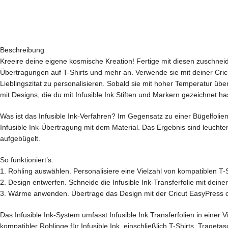
Beschreibung
Kreeire deine eigene kosmische Kreation! Fertige mit diesen zuschneid
Übertragungen auf T-Shirts und mehr an. Verwende sie mit deiner Cri
Lieblingszitat zu personalisieren. Sobald sie mit hoher Temperatur übe
mit Designs, die du mit Infusible Ink Stiften und Markern gezeichnet ha
Was ist das Infusible Ink-Verfahren? Im Gegensatz zu einer Bügelfolien
Infusible Ink-Übertragung mit dem Material. Das Ergebnis sind leuchten
aufgebügelt.
So funktioniert’s:
1. Rohling auswählen. Personalisiere eine Vielzahl von kompatiblen T-S
2. Design entwerfen. Schneide die Infusible Ink-Transferfolie mit deine
3. Wärme anwenden. Übertrage das Design mit der Cricut EasyPress o
Das Infusible Ink-System umfasst Infusible Ink Transferfolien in einer
kompatibler Rohlinge für Infusible Ink, einschließlich T-Shirts, Traget