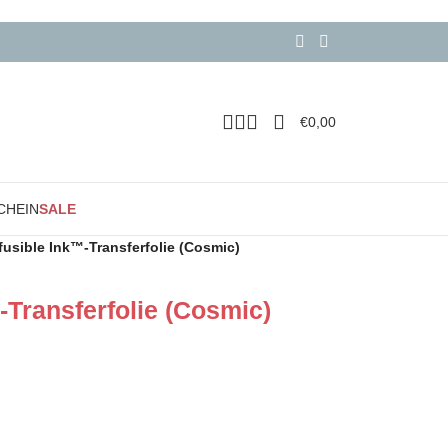
€
0,00
CHEIN
SALE
nfusible Ink™-Transferfolie (Cosmic)
™-Transferfolie (Cosmic)