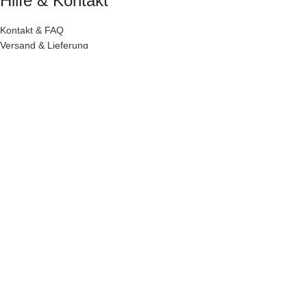
Hilfe & Kontakt
Kontakt & FAQ
Versand & Lieferung
Widerruf
Zahlungsweisen
Versand mit
Rechtliches
Impressum
AGB
Datenschutz
© 2026 by
THECRAFTSHOP
– Alle Rechte vorbehalten
Vertrag widerrufen